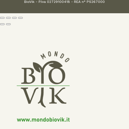
BioVik - P.Iva 02729100418 - REA n° PS267000