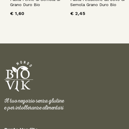
Grano Duro Bio
Semola Grano Duro Bio
€
1,60
€
2,45
Il tuo negozio senza glutine
e per intolleranze alimentari