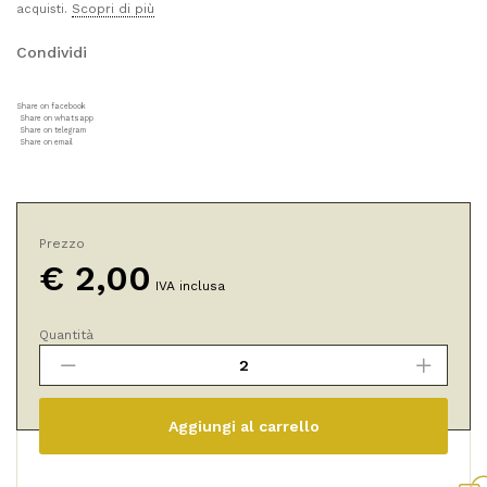
Scopri di più
acquisti.
Condividi
Share on facebook
Share on whatsapp
Share on telegram
Share on email
Prezzo
€
2,00
IVA inclusa
Quantità
Pasta
Effe
Integrale
di
Aggiungi al carrello
Farro
Dicocco
Bio