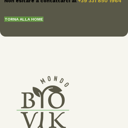
Non esitare a contattarci al
+39 331 850 1964
TORNA ALLA HOME