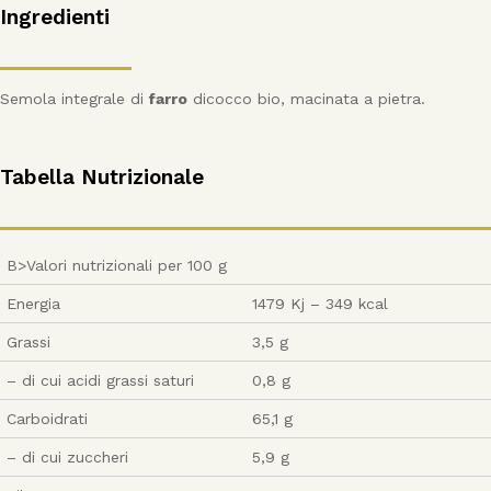
Ingredienti
Semola integrale di
farro
dicocco bio, macinata a pietra.
Tabella Nutrizionale
B>Valori nutrizionali per 100 g
Energia
1479 Kj – 349 kcal
Grassi
3,5 g
– di cui acidi grassi saturi
0,8 g
Carboidrati
65,1 g
– di cui zuccheri
5,9 g