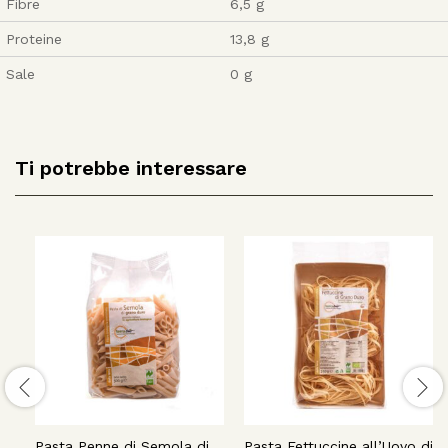
Fibre
6,5 g
Proteine
13,8 g
Sale
0 g
Ti potrebbe interessare
Pasta Penne di Semola di
Pasta Fettuccine all’Uovo di