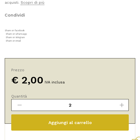
Scopri di più
acquisti.
Condividi
Share on facebook
Share on whatsapp
Share on telegram
Share on email
Prezzo
€
2,00
IVA inclusa
Quantità
Pasta
Stelline
Integrali
di
Aggiungi al carrello
Farro
Dicocco
e