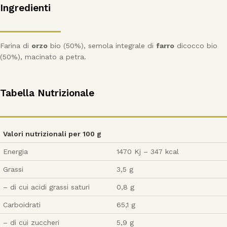
Ingredienti
Farina di
orzo
bio (50%), semola integrale di
farro
dicocco bio
(50%), macinato a petra.
Tabella Nutrizionale
Valori nutrizionali per 100 g
Energia
1470 Kj – 347 kcal
Grassi
3,5 g
– di cui acidi grassi saturi
0,8 g
Carboidrati
65,1 g
– di cui zuccheri
5,9 g