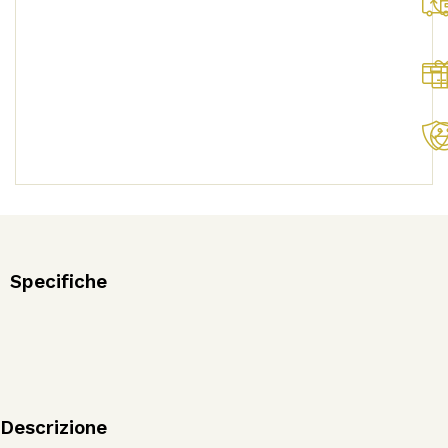
Orzo
Bio
quantità
Specifiche
Descrizione