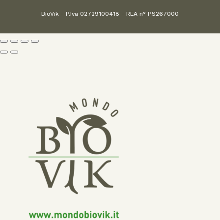
BioVik - P.Iva 02729100418 - REA n° PS267000