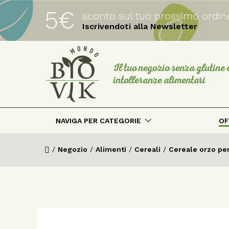
5€
sconto sul tuo prossimo ordin
Iscrivendoti alla Newsletter
Il tuo negozio senza glutine 
intolleranze alimentari
NAVIGA PER CATEGORIE
OF
/
Negozio
/
Alimenti
/
Cereali
/
Cereale orzo pe