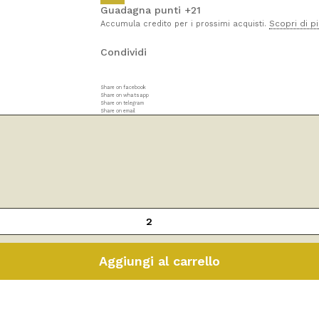
Guadagna punti +21
Scopri di p
Accumula credito per i prossimi acquisti.
Condividi
Share on facebook
Share on whatsapp
Share on telegram
Share on email
Aggiungi al carrello