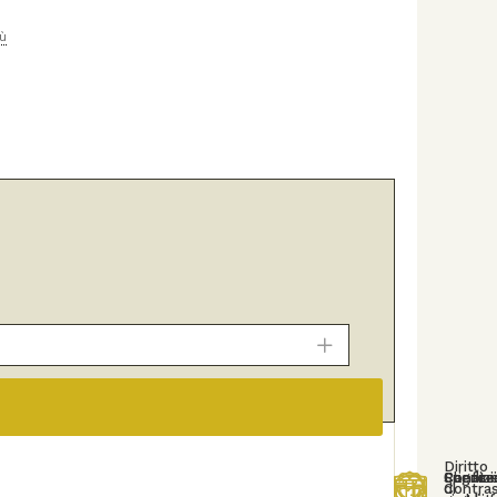
iù
Diritto
Spediz
Confez
Pagame
Cliente
di
Contra