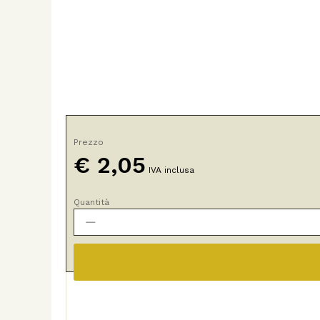
Prezzo
€
2,05
IVA inclusa
Quantità
Cereali
Orzo
Perlato
Bio
quantità