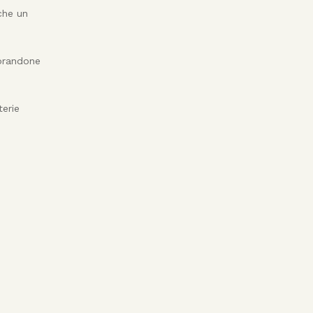
che un
iorandone
terie