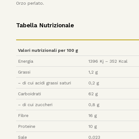
Orzo perlato.
Tabella Nutrizionale
Valori nutrizionali per 100 g
Energia
1396 Kj – 352 Kcal
Grassi
1,2 g
– di cui acidi grassi saturi
0,2 g
Carboidrati
62 g
– di cui zuccheri
0,8 g
Fibre
16 g
Proteine
10 g
Sale
0,023