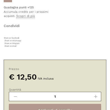
Guadagna punti +125
Accumula credito per i prossimi
Scopri di più
acquisti.
Condividi
Share on facebook
Share on whatsapp
Share on telegram
Share on email
Prezzo
€
12,50
IVA inclusa
Quantità
Acqua
Attiva
Antiossidante
Melagrana