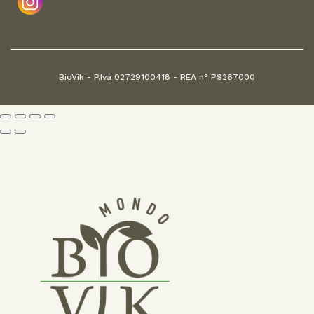
BioVik - P.Iva 02729100418 - REA n° PS267000