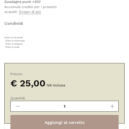
Guadagna punti +250
Accumula credito per i prossimi
Scopri di più
acquisti.
Condividi
Share on facebook
Share on whatsapp
Share on telegram
Share on email
Prezzo
€
25,00
IVA inclusa
Quantità
Biobagnodoccia
Mediterraneo:
Calendula
Salvia
Aggiungi al carrello
e