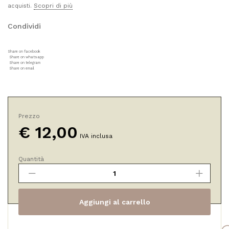
Scopri di più
acquisti.
Condividi
Share on facebook
Share on whatsapp
Share on telegram
Share on email
Prezzo
€
12,00
IVA inclusa
Quantità
Olio
Essenziale
di
Timo
Aggiungi al carrello
quantità