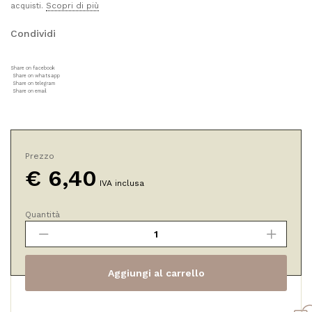
Scopri di più
acquisti.
Condividi
Share on facebook
Share on whatsapp
Share on telegram
Share on email
Prezzo
€
6,40
IVA inclusa
Quantità
Biodeo
Fresh
-
Iris
Aggiungi al carrello
Bardana
Calendula
Bio