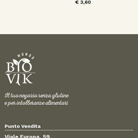
€
3,60
Il tuo negozio senza glutine
e per intolleranze alimentari
Punto Vendita
Viale Europa, 59