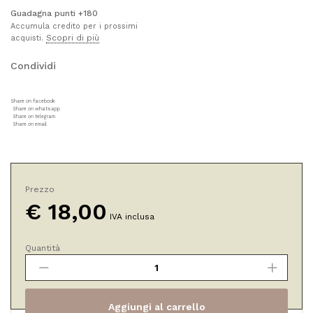
Guadagna punti +180
Accumula credito per i prossimi
Scopri di più
acquisti.
Condividi
Share on facebook
Share on whatsapp
Share on telegram
Share on email
Prezzo
€
18,00
IVA inclusa
Quantità
Crema
Solare
Alta
Protezione
Aggiungi al carrello
SPF30