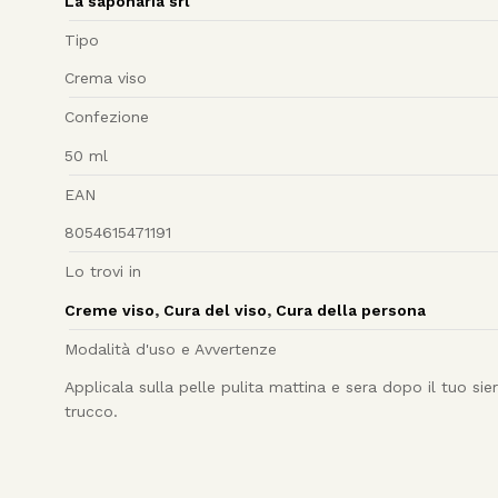
La saponaria srl
Tipo
Crema viso
Confezione
50
ml
EAN
8054615471191
Lo trovi in
Creme viso
,
Cura del viso
,
Cura della persona
Modalità d'uso e Avvertenze
Applicala sulla pelle pulita mattina e sera dopo il tuo sie
trucco.