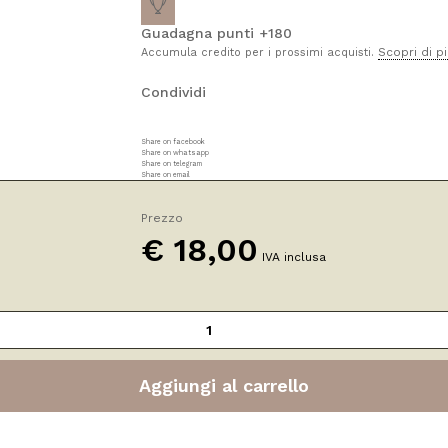
Guadagna punti +180
Scopri di p
Accumula credito per i prossimi acquisti.
Condividi
Share on facebook
Share on whatsapp
Share on telegram
Share on email
Prezzo
€
18,00
IVA inclusa
Aggiungi al carrello