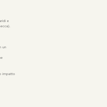
ridi e
secca).
n un
ne
so impatto