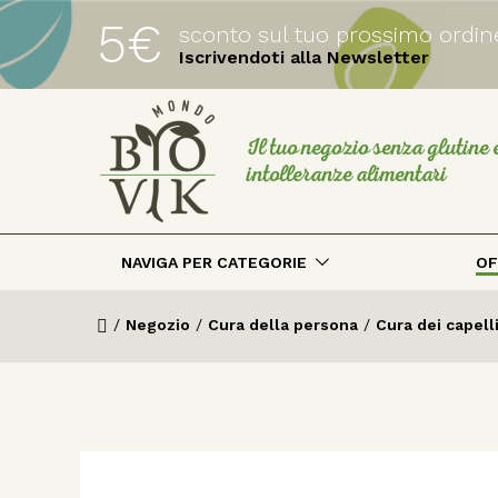
5€
sconto sul tuo prossimo ordin
Iscrivendoti alla Newsletter
Il tuo negozio senza glutine 
intolleranze alimentari
NAVIGA PER CATEGORIE
OF
/
Negozio
/
Cura della persona
/
Cura dei capell