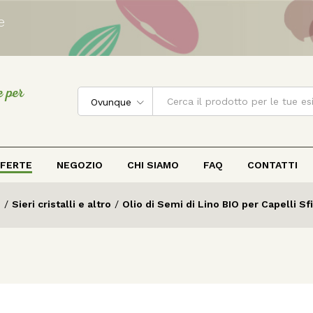
e
e per
Ovunque
FERTE
NEGOZIO
CHI SIAMO
FAQ
CONTATTI
i
/
Sieri cristalli e altro
/
Olio di Semi di Lino BIO per Capelli Sfi