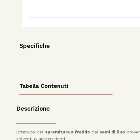
Sfibrati
quantità
Specifiche
Tabella Contenuti
Descrizione
Ottenuto per
spremitura a freddo
dai
semi di lino
proveni
solventi o antiossidanti.