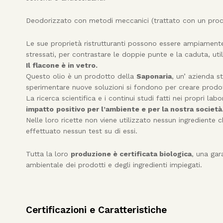
Deodorizzato con metodi meccanici (trattato con un proc
Le sue proprietà ristrutturanti possono essere ampiamente
stressati, per contrastare le doppie punte e la caduta, ut
Il flacone è in vetro.
Questo olio è un prodotto della
Saponaria
, un’ azienda s
sperimentare nuove soluzioni si fondono per creare prodotti
La ricerca scientifica e i continui studi fatti nei propri la
impatto
positivo per l’ambiente e per la nostra società
Nelle loro ricette non viene utilizzato nessun ingrediente
effettuato nessun test su di essi.
Tutta la loro
produzione è certificata biologica
, una gar
ambientale dei prodotti e degli ingredienti impiegati.
Certificazioni e Caratteristiche