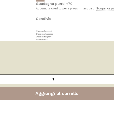
Guadagna punti +70
Scopri di p
Accumula credito per i prossimi acquisti.
Condividi
Share on facebook
Share on whatsapp
Share on telegram
Share on email
Aggiungi al carrello