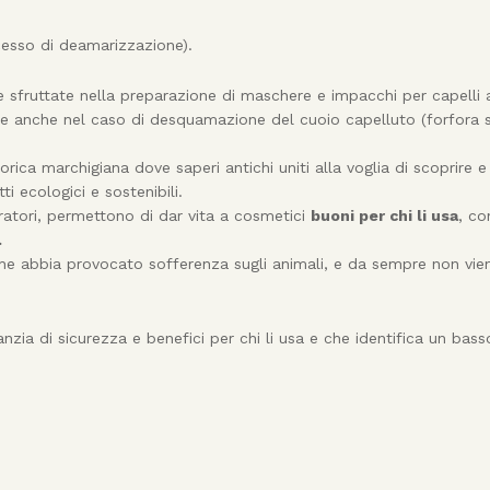
esso di deamarizzazione).
 sfruttate nella preparazione di maschere e impacchi per capelli a
ile anche nel caso di desquamazione del cuoio capelluto (forfora 
torica marchigiana dove saperi antichi uniti alla voglia di scoprire e
 ecologici e sostenibili.
boratori, permettono di dar vita a cosmetici
buoni per chi li usa
, co
.
 che abbia provocato sofferenza sugli animali, e da sempre non vie
anzia di sicurezza e benefici per chi li usa e che identifica un bas