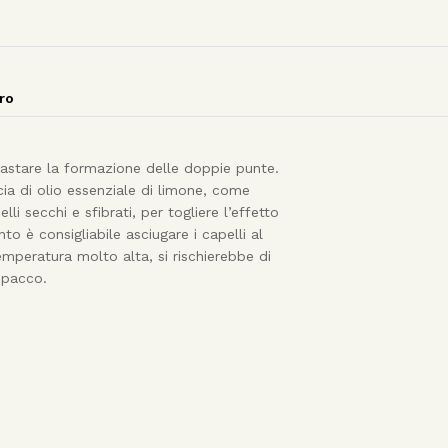
tro
rastare la formazione delle doppie punte.
cia di olio essenziale di limone, come
i secchi e sfibrati, per togliere l’effetto
to è consigliabile asciugare i capelli al
mperatura molto alta, si rischierebbe di
impacco.