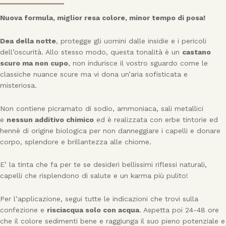
Nuova formula, miglior resa colore, minor tempo di posa!
Dea della notte
, protegge gli uomini dalle insidie e i pericoli
dell’oscurità. Allo stesso modo, questa tonalità è un
castano
scuro ma non cupo
, non indurisce il vostro sguardo come le
classiche nuance scure ma vi dona un’aria sofisticata e
misteriosa.
Non contiene picramato di sodio, ammoniaca, sali metallici
e
nessun additivo chimico
ed è realizzata con erbe tintorie ed
hennè di origine biologica per non danneggiare i capelli e donare
corpo, splendore e brillantezza alle chiome.
E’ la tinta che fa per te se desideri bellissimi riflessi naturali,
capelli che risplendono di salute e un karma più pulito!
Per l’applicazione, segui tutte le indicazioni che trovi sulla
confezione e
risciacqua solo con acqua
. Aspetta poi 24-48 ore
che il colore sedimenti bene e raggiunga il suo pieno potenziale e