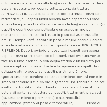
utilizzare è determinata dalla lunghezza dei tuoi capelli e deve
essere necessaria per coprire tutta la zona da trattare. ------
APPLICA LA TINTA: Applica la pasta così ottenuta, senza farla
raffreddare, sui capelli umidi appena lavati separando i capelli
a ciocche e partendo dalla radice verso le lunghezze. Raccogli i
capelli e coprili con una pellicola e un asciugamano per
mantenere il calore, lascia il tutto in posa dai 30 minuti alle 2
ore. Più tempo verrà lasciata in posa e meglio aderirà il colore
e tenderà ad essere più scuro e coprente. ------ RISCIACQUA E
RISPLENDI! Dopo il periodo di posa lava i capelli con acqua
tiepida senza usare shampoo o balsami. Puoi eventualmente
fare un ultimo risciacquo con acqua fredda e un idrolato per
fissare meglio il colore e chiudere le squame dei capelli. Non
utilizzare altri prodotti sui capelli per almeno 24 ore. ------
Questa tinta non contiene sostanze chimiche, per cui non è in
grado di schiarire il tuo colore o garantire una tonalità di colore
esatta. La tonalità finale ottenuta può variare in base al tuo
colore di partenza, struttura dei capelli, trattamenti pregressi
(es. tinte chimiche o permanenti) e alla modalità di
applicazione (tempo di posa e temperatura). ------ Prima di