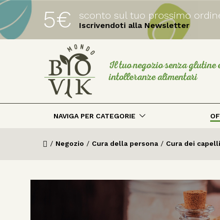
5€
sconto sul tuo prossimo ordin
Iscrivendoti alla Newsletter
Il tuo negozio senza glutine 
intolleranze alimentari
NAVIGA PER CATEGORIE
OF
/
Negozio
/
Cura della persona
/
Cura dei capell