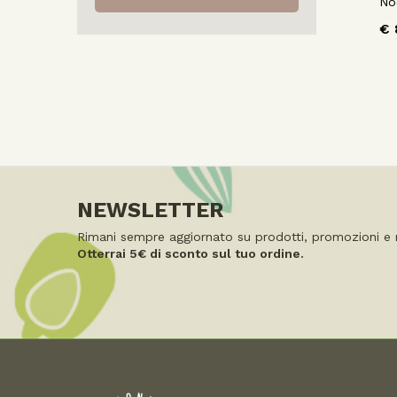
No
€
NEWSLETTER
Rimani sempre aggiornato su
prodotti, promozioni e 
Otterrai
5€ di sconto
sul tuo ordine.