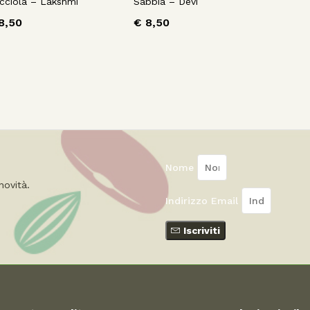
cciola – Lakshmi
Sabbia – Devi
8,50
€
8,50
Nome
novità
.
Indirizzo Email
Iscriviti