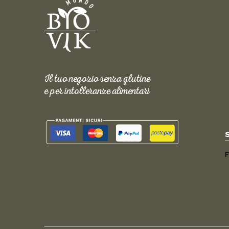
Il tuo negozio senza glutine
e per intolleranze alimentari
F