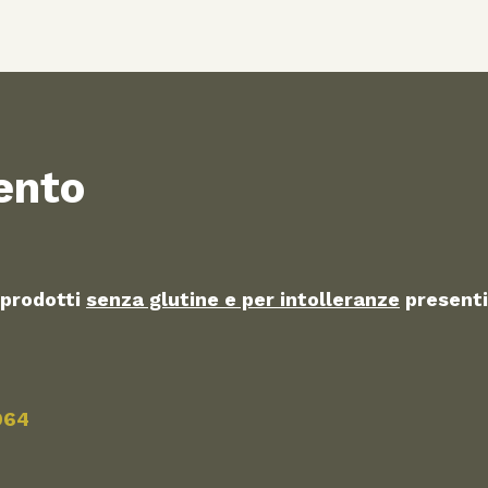
ento
 prodotti
senza glutine e per intolleranze
presenti
964