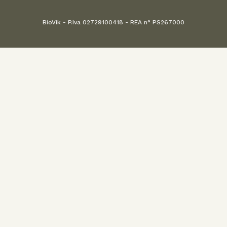
BioVik - P.Iva 02729100418 - REA n° PS267000