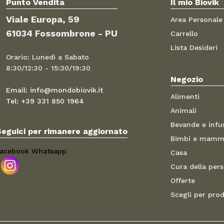
Punto Vendita
Il mio Biovik
Viale Europa, 59
Area Personale
61034 Fossombrone - PU
Carrello
Lista Desideri
Orario: Lunedì a Sabato
8:30/12:30 - 15:30/19:30
Negozio
Email: info@mondobiovik.it
Alimenti
Tel: +39 331 850 1964
Animali
Bevande e infu
Seguici per rimanere aggiornato
Bimbi e mam
acebook
Whatsapp
Casa
Cura della per
Offerte
Scegli per pro