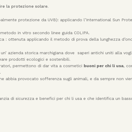
ire la protezione solare.
palmente protezione da UVB): applicando l’International Sun Prot
 metodo in vitro secondo linee guida COLIPA.
ica : ottenuta applicando il metodo di prova della lunghezza d’ond
, un’ azienda storica marchigiana dove saperi antichi uniti alla vogl
re prodotti ecologici e sostenibili.
boratori, permettono di dar vita a cosmetici
buoni per chi li usa
, co
.
 che abbia provocato sofferenza sugli animali, e da sempre non vie
anzia di sicurezza e benefici per chi li usa e che identifica un bas