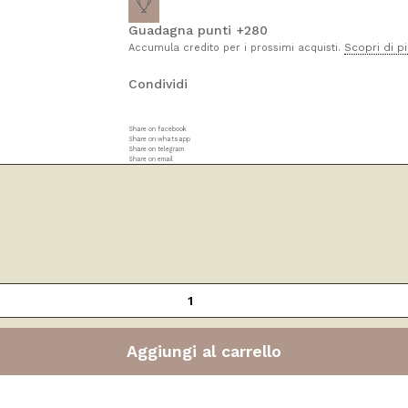
Guadagna punti +280
Scopri di p
Accumula credito per i prossimi acquisti.
Condividi
Share on facebook
Share on whatsapp
Share on telegram
Share on email
Aggiungi al carrello