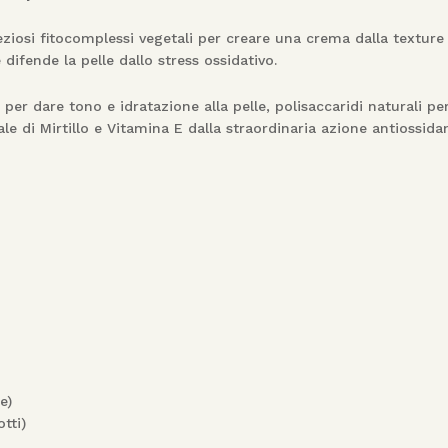
eziosi fitocomplessi vegetali per creare una crema dalla texture
e
difende la pelle dallo stress ossidativo.
er dare tono e idratazione alla pelle, polisaccaridi naturali pe
e di Mirtillo e Vitamina E dalla straordinaria azione antiossida
e)
tti)