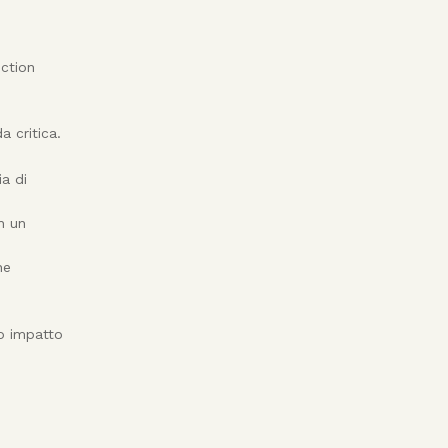
ection
a critica.
ia di
n un
ne
so impatto