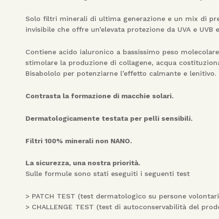
Solo filtri minerali di ultima generazione e un mix di pr
invisibile che offre un’elevata protezione da UVA e UVB 
Contiene acido ialuronico a bassissimo peso molecolare p
stimolare la produzione di collagene, acqua costituzional
Bisabololo per potenziarne l’effetto calmante e lenitivo.
Contrasta la formazione di macchie solari.
Dermatologicamente testata per pelli sensibili.
Filtri 100% minerali non NANO.
La sicurezza, una nostra priorità.
Sulle formule sono stati eseguiti i seguenti test
> PATCH TEST (test dermatologico su persone volontari
> CHALLENGE TEST (test di autoconservabilità del prodo