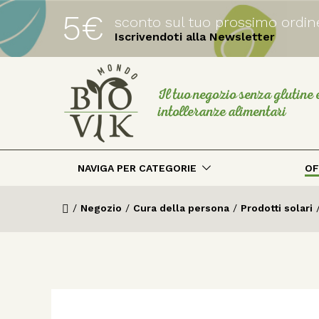
5€
sconto sul tuo prossimo ordin
Iscrivendoti alla Newsletter
Il tuo negozio senza glutine 
intolleranze alimentari
NAVIGA PER CATEGORIE
OF
/
Negozio
/
Cura della persona
/
Prodotti solari