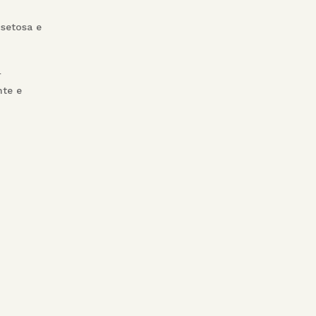
 setosa e
r
nte e