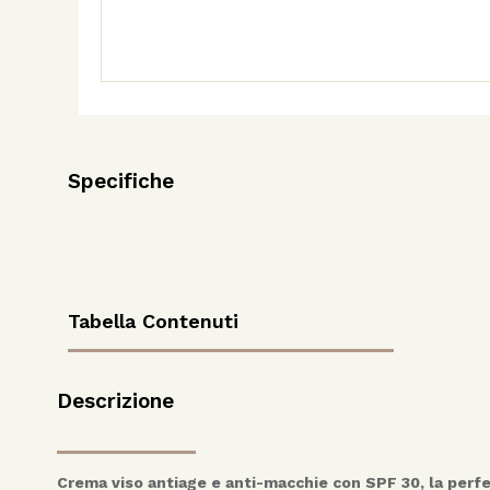
Protezione
Sole
e
Stress
ossidativo
quantità
Specifiche
Tabella Contenuti
Descrizione
Crema viso antiage e anti-macchie con SPF 30, la perfe