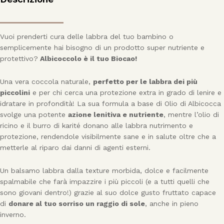
Vuoi prenderti cura delle labbra del tuo bambino o
semplicemente hai bisogno di un prodotto super nutriente e
protettivo?
Albicoccolo è il tuo Biocao!
Una vera coccola naturale,
perfetto per le labbra dei più
piccolini
e per chi cerca una protezione extra in grado di lenire e
idratare in profondità! La sua formula a base di Olio di Albicocca
svolge una potente
azione lenitiva e nutriente
, mentre l’olio di
ricino e il burro di karité donano alle labbra nutrimento e
protezione, rendendole visibilmente sane e in salute oltre che a
metterle al riparo dai danni di agenti esterni.
Un balsamo labbra dalla texture morbida, dolce e facilmente
spalmabile che farà impazzire i più piccoli (e a tutti quelli che
sono giovani dentro!) grazie al suo dolce gusto fruttato capace
di
donare al tuo sorriso un raggio di sole
, anche in pieno
inverno.