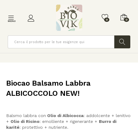
0
0
MENU
Cerca
Biocao Balsamo Labbra
ALBICOCCOLO NEW!
Balsmo labbra con
Olio di Albicocca
: addolcente + lenitivo
+
Olio di Ricino
: emolliente + rigenerante +
Burro di
karité
: protettivo + nutriente.