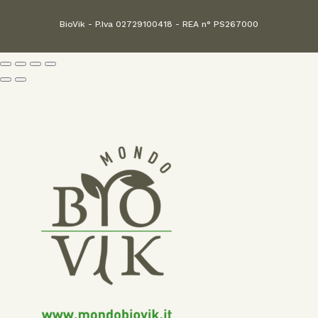
BioVik - P.Iva 02729100418 - REA n° PS267000