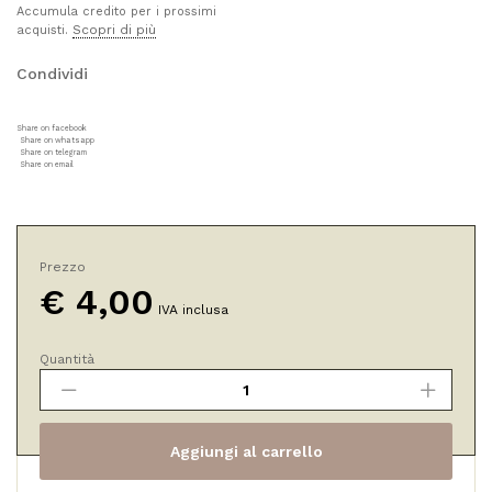
Accumula credito per i prossimi
Scopri di più
acquisti.
Condividi
Share on facebook
Share on whatsapp
Share on telegram
Share on email
Prezzo
€
4,00
IVA inclusa
Quantità
Biocao
Balsamo
Labbra
ALBICOCCOLO
Aggiungi al carrello
NEW!
quantità