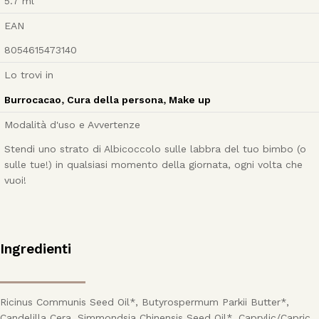
5.7
ml
EAN
8054615473140
Lo trovi in
Burrocacao
,
Cura della persona
,
Make up
Modalità d'uso e Avvertenze
Stendi uno strato di Albicoccolo sulle labbra del tuo bimbo (o
sulle tue!) in qualsiasi momento della giornata, ogni volta che
vuoi!
Ingredienti
Ricinus Communis Seed Oil*, Butyrospermum Parkii Butter*,
Candelilla Cera, Simmondsia Chinensis Seed Oil*, Caprylic/Capric