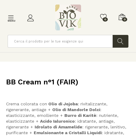
0
0
MENU
Cerca
BB Cream n°1 (FAIR)
Crema colorata con
Olio di Jojoba
: rivitalizzante,
rigenerante, antiage +
Olio di Mandorle Dolci
:
elasticizzante, emolliente +
Burro di Karitè
: nutriente,
elasticizzante +
Acido Ialuronico
: idratante, antiage,
rigenerante +
Idrolato di Amamelide
: rigenerante, lenitivo,
purificante +
Emulsionante a Cristalli Liquidi
: idratante,