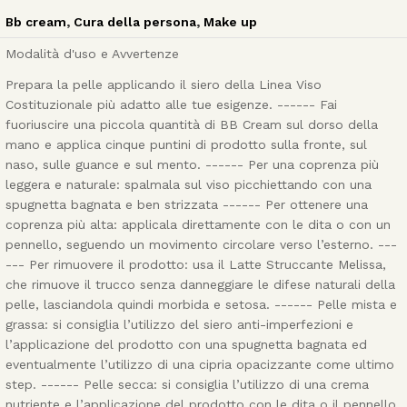
Bb cream
,
Cura della persona
,
Make up
Modalità d'uso e Avvertenze
Prepara la pelle applicando il siero della Linea Viso
Costituzionale più adatto alle tue esigenze. ------ Fai
fuoriuscire una piccola quantità di BB Cream sul dorso della
mano e applica cinque puntini di prodotto sulla fronte, sul
naso, sulle guance e sul mento. ------ Per una coprenza più
leggera e naturale: spalmala sul viso picchiettando con una
spugnetta bagnata e ben strizzata ------ Per ottenere una
coprenza più alta: applicala direttamente con le dita o con un
pennello, seguendo un movimento circolare verso l’esterno. ---
--- Per rimuovere il prodotto: usa il Latte Struccante Melissa,
che rimuove il trucco senza danneggiare le difese naturali della
pelle, lasciandola quindi morbida e setosa. ------ Pelle mista e
grassa: si consiglia l’utilizzo del siero anti-imperfezioni e
l’applicazione del prodotto con una spugnetta bagnata ed
eventualmente l’utilizzo di una cipria opacizzante come ultimo
step. ------ Pelle secca: si consiglia l’utilizzo di una crema
nutriente e l’applicazione del prodotto con le dita o il pennello.