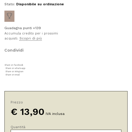
Stato:
Disponibile su ordinazione
Guadagna punti +139
Accumula credito per i prossimi
Scopri di più
acquisti.
Condividi
Share on facebook
Share on whatsapp
Share on telegram
Share on email
Prezzo
€
13,90
IVA inclusa
Quantità
BB