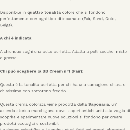
Disponibile in
quattro tonalità
colore che si fondono
perfettamente con ogni tipo di incarnato (Fair, Sand, Gold,
Beige).
A chi è indicata
:
A chiunque sogni una pelle perfetta! Adatta a pelli secche, miste
o grasse.
Chi può scegliere la BB Cream n°1 (Fair):
Questa è la tonalità perfetta per chi ha una carnagione chiara o
chiarissima con sottotono freddo.
Questa crema colorata viene prodotta dalla
Saponaria
, un’
azienda storica marchigiana dove saperi antichi uniti alla voglia di
scoprire e sperimentare nuove soluzioni si fondono per creare
prodotti ecologici e sostenibili.
La ricerca scientifica e i continui studi fatti nei propri laboratori,