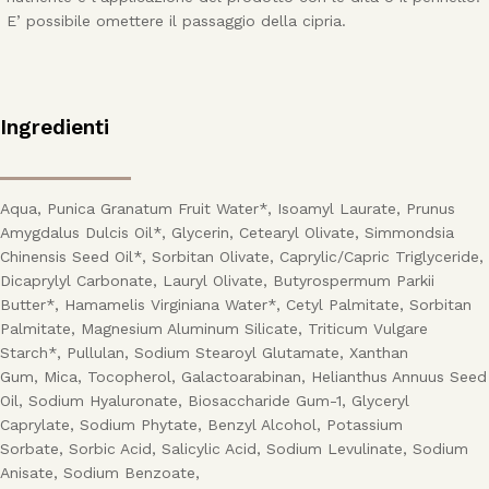
E’ possibile omettere il passaggio della cipria.
Ingredienti
Aqua, Punica Granatum Fruit Water*, Isoamyl Laurate, Prunus
Amygdalus Dulcis Oil*, Glycerin, Cetearyl Olivate, Simmondsia
Chinensis Seed Oil*, Sorbitan Olivate, Caprylic/Capric Triglyceride,
Dicaprylyl Carbonate, Lauryl Olivate, Butyrospermum Parkii
Butter*, Hamamelis Virginiana Water*, Cetyl Palmitate, Sorbitan
Palmitate, Magnesium Aluminum Silicate, Triticum Vulgare
Starch*, Pullulan, Sodium Stearoyl Glutamate, Xanthan
Gum, Mica, Tocopherol, Galactoarabinan, Helianthus Annuus Seed
Oil, Sodium Hyaluronate, Biosaccharide Gum-1, Glyceryl
Caprylate, Sodium Phytate, Benzyl Alcohol, Potassium
Sorbate, Sorbic Acid, Salicylic Acid, Sodium Levulinate, Sodium
Anisate, Sodium Benzoate,