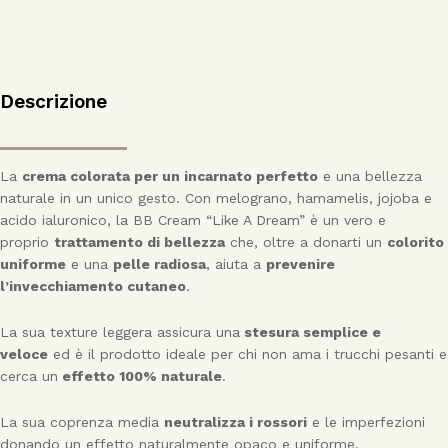
Descrizione
La
crema colorata per un incarnato perfetto
e una bellezza
naturale in un unico gesto. Con melograno, hamamelis, jojoba e
acido ialuronico, la BB Cream “Like A Dream” è un vero e
proprio
trattamento di bellezza
che, oltre a donarti un
colorito
uniforme
e una
pelle radiosa
, aiuta a
prevenire
l’invecchiamento cutaneo
.
La sua texture leggera assicura una
stesura semplice e
veloce
ed è il prodotto ideale per chi non ama i trucchi pesanti e
cerca un
effetto 100% naturale
.
La sua coprenza media
neutralizza i rossori
e le imperfezioni
donando un effetto naturalmente opaco e uniforme.