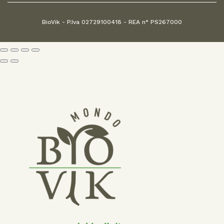
BioVik - P.Iva 02729100418 - REA n° PS267000