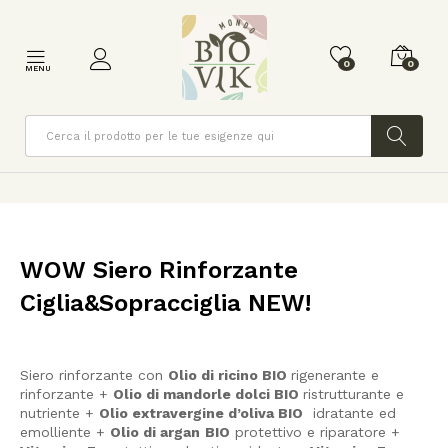
0
0
MENU
Cerca
WOW Siero Rinforzante
Ciglia&Sopracciglia NEW!
Siero rinforzante con
Olio di ricino BIO
rigenerante e
rinforzante +
Olio di mandorle dolci BIO
ristrutturante e
nutriente +
Olio extravergine d’oliva BIO
idratante ed
emolliente +
Olio di argan
BIO
protettivo e riparatore +