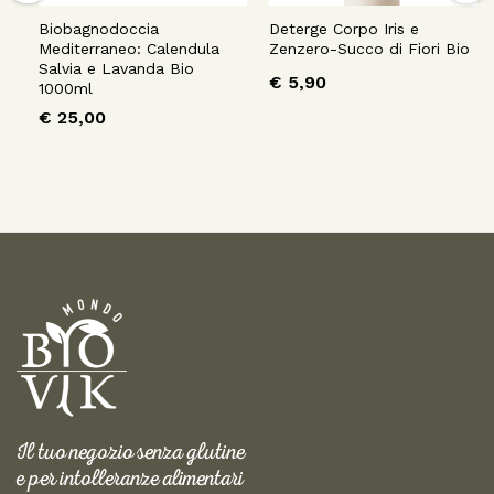
Biobagnodoccia
Deterge Corpo Iris e
Mediterraneo: Calendula
Zenzero-Succo di Fiori Bio
Salvia e Lavanda Bio
€
5,90
1000ml
€
25,00
Il tuo negozio senza glutine
e per intolleranze alimentari