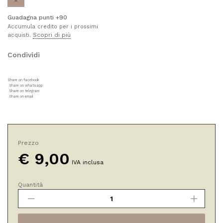
Guadagna punti +90
Accumula credito per i prossimi
Scopri di più
acquisti.
Condividi
Share on facebook
Share on whatsapp
Share on telegram
Share on email
Prezzo
€
9,00
IVA inclusa
Quantità
WOW
Siero
Rinforzante
Ciglia&Sopracciglia