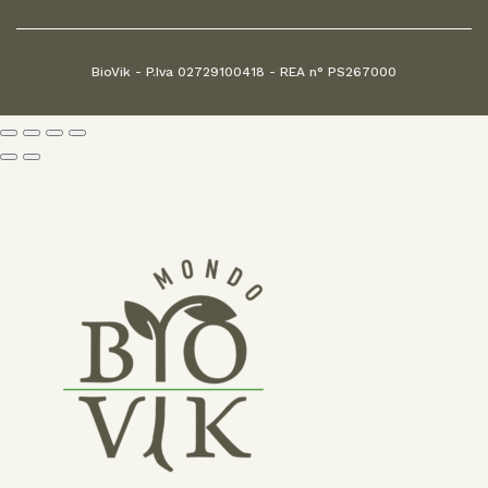
BioVik - P.Iva 02729100418 - REA n° PS267000