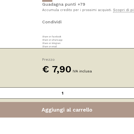
Guadagna punti +79
Scopri di p
Accumula credito per i prossimi acquisti.
Condividi
Share on facebook
Share on whatsapp
Share on telegram
Share on email
Prezzo
€
7,90
IVA inclusa
Aggiungi al carrello