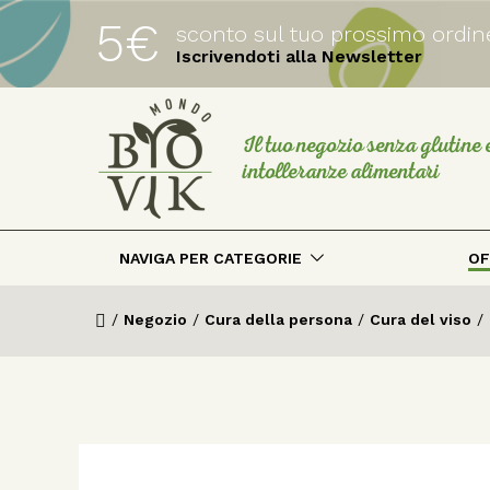
5€
sconto sul tuo prossimo ordin
Iscrivendoti alla Newsletter
Il tuo negozio senza glutine 
intolleranze alimentari
NAVIGA PER CATEGORIE
OF
/
Negozio
/
Cura della persona
/
Cura del viso
/