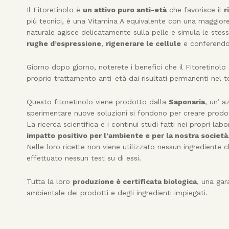
Il Fitoretinolo è
un attivo puro anti-età
che favorisce il
r
più tecnici, è una Vitamina A equivalente
con una maggiore t
naturale agisce delicatamente sulla pelle e simula le ste
rughe d’espressione
,
rigenerare le cellule
e conferend
Giorno dopo giorno, noterete i benefici che il Fitoretinolo 
proprio trattamento anti-età dai risultati permanenti nel 
Questo fitoretinolo viene prodotto dalla
Saponaria
, un’ a
sperimentare nuove soluzioni si fondono per creare prodotti
La ricerca scientifica e i continui studi fatti nei propri la
impatto
positivo per l’ambiente e per la nostra società
Nelle loro ricette non viene utilizzato nessun ingrediente
effettuato nessun test su di essi.
Tutta la loro
produzione è certificata biologica
, una gar
ambientale dei prodotti e degli ingredienti impiegati.