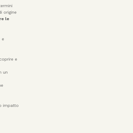
termini
i origine
re le
o e
coprire e
n un
ne
so impatto