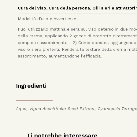
Cura del viso
,
Cura della persona
,
Olii sieri e attivatori
Modalità d'uso e Avvertenze
Puoi utilizzarlo mattina e sera sul viso deterso in due mod
della crema, applicando 2 gocce di prodotto direttament
completo assorbimento - 2) Come booster, aggiungendo 1
viso o siero preferiti. Renderà la texture della crema molt
assorbimento, aumentandone l’efficacia!
Ingredienti
Aqua, Vigna Aconitifolia Seed Extract, Cyamopsis Tetrag
Ti potrebbe interessare