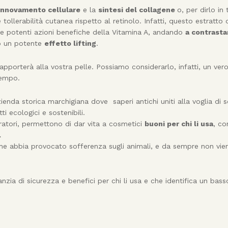
innovamento cellulare
e la
sintesi del collagene
o, per dirlo in 
ollerabilità cutanea rispetto al retinolo. Infatti, questo estratto d
sse potenti azioni benefiche della Vitamina A, andando
a contrasta
o un potente
effetto lifting
.
apporterà alla vostra pelle. Possiamo considerarlo, infatti, un ver
tempo.
zienda storica marchigiana dove saperi antichi uniti alla voglia di s
 ecologici e sostenibili.
boratori, permettono di dar vita a cosmetici
buoni per chi li usa
, co
.
 che abbia provocato sofferenza sugli animali, e da sempre non vie
anzia di sicurezza e benefici per chi li usa e che identifica un bas