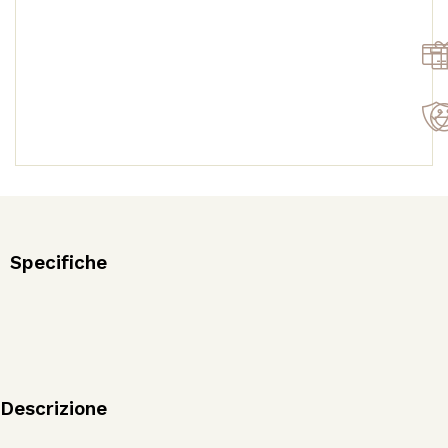
NEW!
quantità
Specifiche
Descrizione