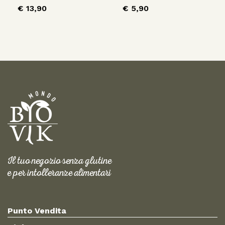
€
13,90
€
5,90
Il tuo negozio senza glutine
e per intolleranze alimentari
Punto Vendita