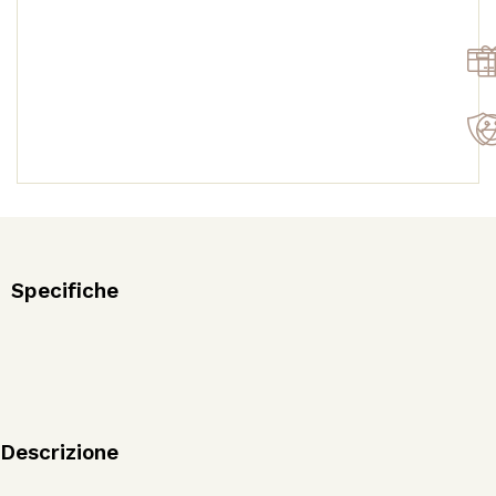
NEW!
quantità
Specifiche
Descrizione