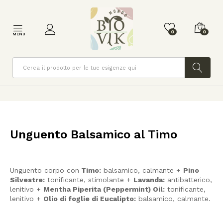
0
0
MENU
Cerca
Unguento Balsamico al Timo
Unguento corpo con
Timo:
balsamico, calmante +
Pino
Silvestre:
tonificante, stimolante +
Lavanda:
antibatterico,
lenitivo +
Mentha Piperita (Peppermint) Oil:
tonificante,
lenitivo +
Olio di foglie di Eucalipto:
balsamico, calmante.