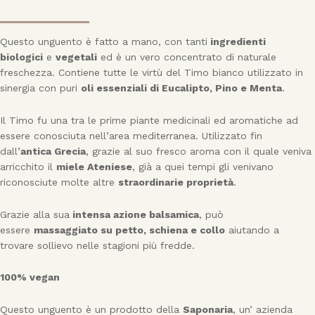
Questo unguento è fatto a mano, con tanti
ingredienti
biologici
e
vegetali
ed è un vero concentrato di naturale
freschezza. Contiene tutte le virtù del Timo bianco utilizzato in
sinergia con puri
oli essenziali di Eucalipto, Pino e Menta
.
Il Timo fu una tra le prime piante medicinali ed aromatiche ad
essere conosciuta nell’area mediterranea. Utilizzato fin
dall’
antica Grecia
, grazie al suo fresco aroma con il quale veniva
arricchito il
miele Ateniese
, già a quei tempi gli venivano
riconosciute molte altre
straordinarie proprietà
.
Grazie alla sua
intensa azione balsamica
, può
essere
massaggiato su petto, schiena e collo
aiutando a
trovare sollievo nelle stagioni più fredde.
100% vegan
Questo unguento è un prodotto della
Saponaria
, un’ azienda