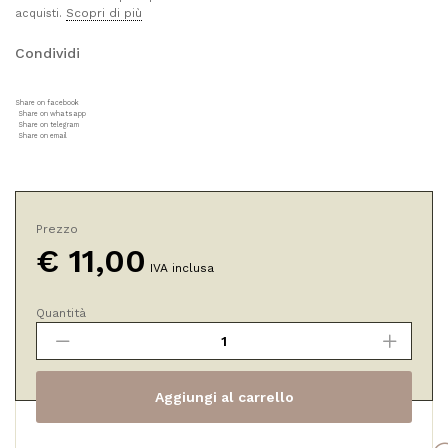
Scopri di più
acquisti.
Condividi
Share on facebook
Share on whatsapp
Share on telegram
Share on email
Prezzo
€
11,00
IVA inclusa
Quantità
Unguento
Balsamico
al
Timo
Aggiungi al carrello
quantità