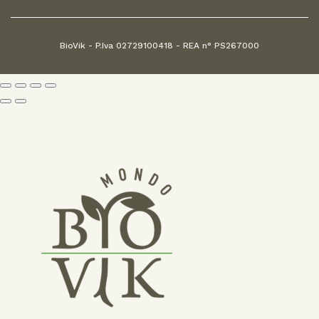
BioVik - P.Iva 02729100418 - REA n° PS267000