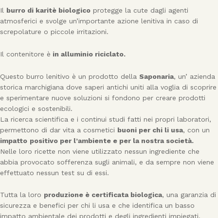
Il
burro di karitè biologico
protegge la cute dagli agenti
atmosferici e svolge un’importante azione lenitiva in caso di
screpolature o piccole irritazioni.
Il contenitore è
in alluminio riciclato.
Questo burro lenitivo è un prodotto della
Saponaria
, un’ azienda
storica marchigiana dove saperi antichi uniti alla voglia di scoprire
e sperimentare nuove soluzioni si fondono per creare prodotti
ecologici e sostenibili.
La ricerca scientifica e i continui studi fatti nei propri laboratori,
permettono di dar vita a cosmetici
buoni per chi li usa
, con un
impatto
positivo per l’ambiente e per la nostra società.
Nelle loro ricette non viene utilizzato nessun ingrediente che
abbia provocato sofferenza sugli animali, e da sempre non viene
effettuato nessun test su di essi.
Tutta la loro
produzione è certificata biologica
, una garanzia di
sicurezza e benefici per chi li usa e che identifica un basso
impatto ambientale dei prodotti e degli ingredienti impiegati.