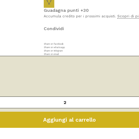
Guadagna punti +30
Scopri di p
Accumula credito per i prossimi acquisti.
Condividi
Share on facebook
Share on whatsapp
Share on telegram
Share on email
Aggiungi al carrello