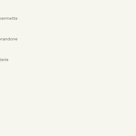
 permette
iorandone
terie