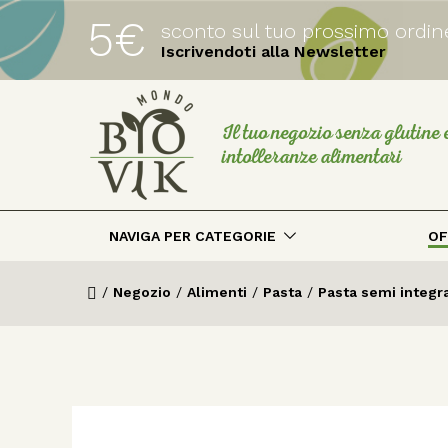
5€
sconto sul tuo prossimo ordin
Iscrivendoti alla Newsletter
Il tuo negozio senza glutine 
intolleranze alimentari
NAVIGA PER CATEGORIE
OF
/
Negozio
/
Alimenti
/
Pasta
/
Pasta semi integra