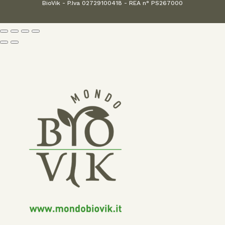
BioVik - P.Iva 02729100418 - REA n° PS267000