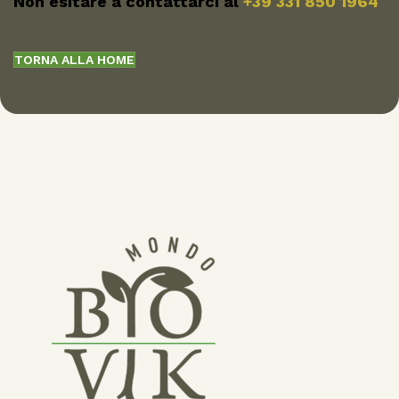
Non esitare a contattarci al
+39 331 850 1964
TORNA ALLA HOME