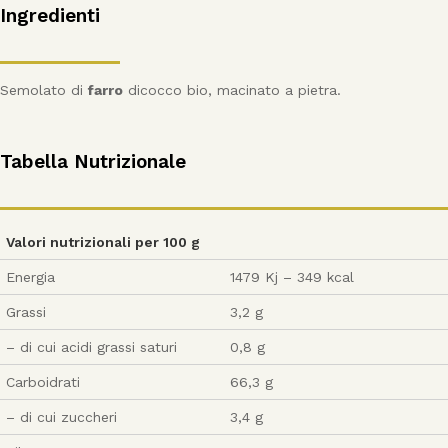
Ingredienti
Semolato di
farro
dicocco bio, macinato a pietra.
Tabella Nutrizionale
Valori nutrizionali per 100 g
Energia
1479 Kj – 349 kcal
Grassi
3,2 g
– di cui acidi grassi saturi
0,8 g
Carboidrati
66,3 g
– di cui zuccheri
3,4 g