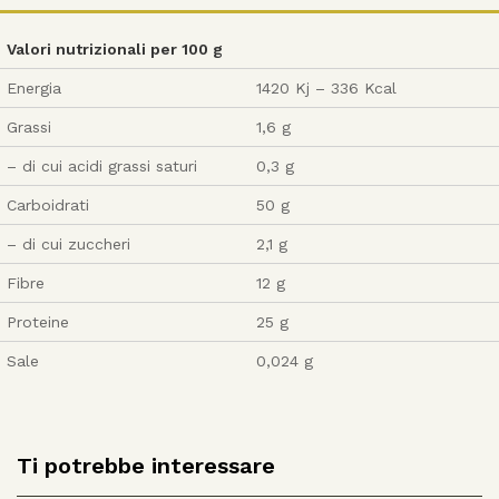
Valori nutrizionali per 100 g
Energia
1420 Kj – 336 Kcal
Grassi
1,6 g
– di cui acidi grassi saturi
0,3 g
Carboidrati
50 g
– di cui zuccheri
2,1 g
Fibre
12 g
Proteine
25 g
Sale
0,024 g
Ti potrebbe interessare