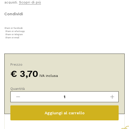
Scopri di più
acquisti.
Condividi
Share on facebook
Share on whatsapp
Share on telegram
Share on email
Prezzo
€
3,70
IVA inclusa
Quantità
Legumi
Lenticchie
di
Montagna
Aggiungi al carrello
Bio
quantità