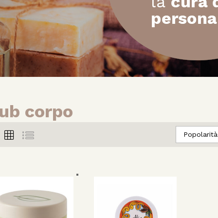
ub corpo
Popolarità