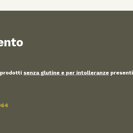
ento
 prodotti
senza glutine e per intolleranze
presenti
964