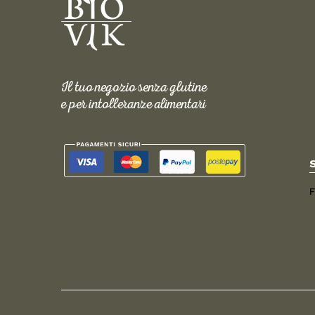
Il tuo negozio senza glutine
e per intolleranze alimentari
F