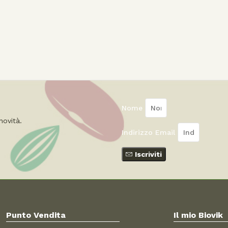
Nome
novità
.
Indirizzo Email
Iscriviti
Punto Vendita
Il mio Biovik