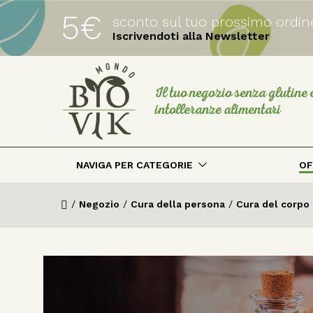
5€
sconto sul tuo prossimo ordin
Iscrivendoti alla Newsletter
Il tuo negozio senza glutine 
intolleranze alimentari
NAVIGA PER CATEGORIE
OF
/
Negozio
/
Cura della persona
/
Cura del corpo