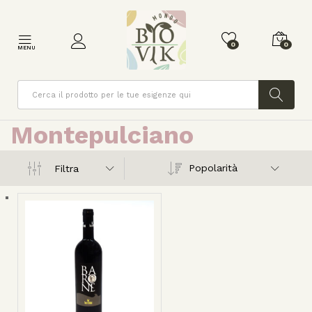
0
0
MENU
Cerca
Montepulciano
Popolarità
Filtra