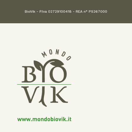
BioVik - P.Iva 02729100418 - REA n° PS267000