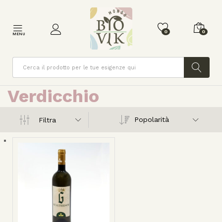
0
0
MENU
Cerca
Verdicchio
Popolarità
Filtra