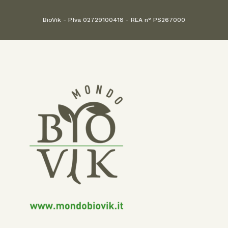
BioVik - P.Iva 02729100418 - REA n° PS267000