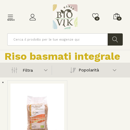
0
0
MENU
Cerca
Riso basmati integrale
Popolarità
Filtra