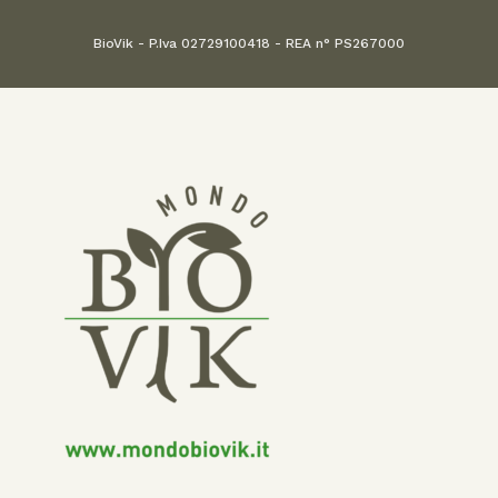
BioVik - P.Iva 02729100418 - REA n° PS267000